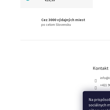
€29,99
Cez 3000 výdajných miest
po celom Slovensku
Z
á
p
ä
t
Kontakt
i
e
info
@
+421 9
FB I SE
Na prispôsob
sociálnych m