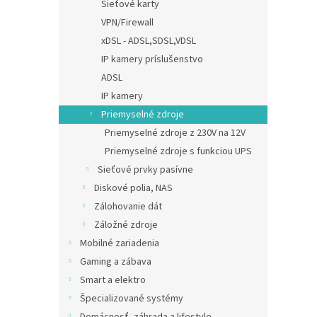
Sieťové karty
o
v
VPN/Firewall
xDSL - ADSL,SDSL,VDSL
€27,4
IP kamery príslušenstvo
€33
ADSL
IP kamery
Priemyselné zdroje
Priemyselné zdroje z 230V na 12V
Priemyselné zdroje s funkciou UPS
Sieťové prvky pasívne
Diskové polia, NAS
Zálohovanie dát
Záložné zdroje
D-Li
Mobilné zariadenia
141, 
Gaming a zábava
Smart a elektro
Špecializované systémy
€66,1