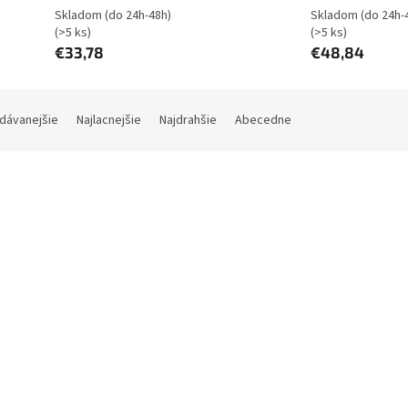
Skladom (do 24h-48h)
Skladom (do 24h-
(>5 ks)
(>5 ks)
€33,78
€48,84
dávanejšie
Najlacnejšie
Najdrahšie
Abecedne
Kód:
DCP-651
Kód:
D
nk 65W GaN Charger, DCP-651
D-Link100W GaN Charger, DC
E