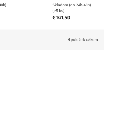
48h)
Skladom (do 24h-48h)
(>5 ks)
€141,50
4
položiek celkom
CP-101/E
Kód:
DCF-241/E
P-101,
D-Link 240 W GaN Charger, DCF-
241, E