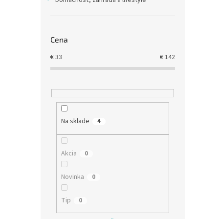
Domácnosť, záhrada a lifestyle
€81
Cena
€
33
€
142
Na sklade
4
Akcia
0
Novinka
0
Tip
0