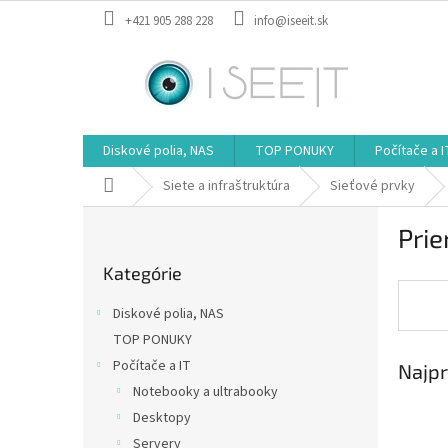
Prejsť
+421 905 288 228
info@iseeit.sk
na
obsah
Diskové polia, NAS
TOP PONUKY
Počítače a I
Domov
Siete a infraštruktúra
Sieťové prvky
B
Pri
o
Preskočiť
č
Kategórie
kategórie
n
ý
Diskové polia, NAS
p
TOP PONUKY
a
Počítače a IT
Najpr
n
e
Notebooky a ultrabooky
l
Desktopy
Servery