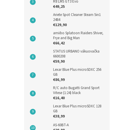
R8 LMS GT3 Evo
€49,25
Ariete Spot Cleaner Steam 5in1
2484
€129,90
amiibo Splatoon Raiders Shiver,
Frye and Big Man
€66,42
STATUS URBANO vákuovačka
6600208
€59,90
Lexar Blue Plus microSDXC 256
GB
€86,99
R/C auto Bugatti Grand Sport
Vitese (1:24) black
€16,40
Lexar Blue Plus microSDXC 128
GB
€38,99
AS-60BT-A