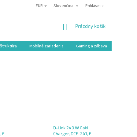
EUR
Slovenčina
Prihlásenie
NÁKUPNÝ
Prázdny košík
KOŠÍK
aštruktúra
Mobilné zariadenia
Gaming a zábava
Smart a e
D-Link 240 W GaN
, E
Charger, DCF-241, E