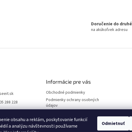
Doručenie do druh
na akúkoľvek adresu
Informácie pre vás
Obchodné podmienky
iseeit.sk
Podmienky ochrany osobných
05 288 228
údajov
E IT
Doprava a platba
enie obsahu a reklám, poskytovanie funkcií
Reklamácie
Odmietnuť
édií a analýzu návštevnosti používame
Kontakty