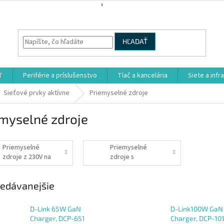
HĽADAŤ
T
Periférie a príslušenstvo
Tlač a kancelária
Siete a infr
Sieťové prvky aktívne
Priemyselné zdroje
emyselné zdroje
Priemyselné
Priemyselné
zdroje z 230V na
zdroje s
12V
funkciou UPS
edávanejšie
D-Link 65W GaN
D-Link100W GaN
Charger, DCP-651
Charger, DCP-101