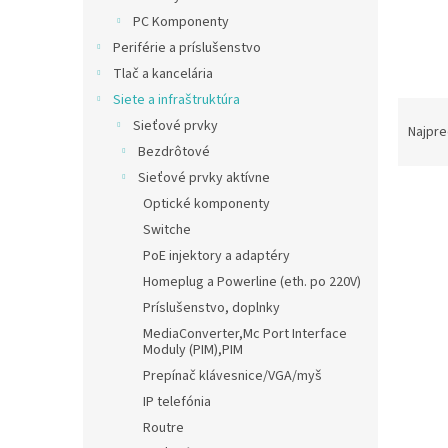
PC Komponenty
Periférie a príslušenstvo
Tlač a kancelária
Siete a infraštruktúra
R
Sieťové prvky
a
Najpre
d
Bezdrôtové
e
Sieťové prvky aktívne
V
n
Optické komponenty
ý
i
Switche
p
e
PoE injektory a adaptéry
i
p
s
Homeplug a Powerline (eth. po 220V)
r
p
o
Príslušenstvo, doplnky
r
d
MediaConverter,Mc Port Interface
o
u
Moduly (PIM),PIM
d
k
Prepínač klávesnice/VGA/myš
u
t
IP telefónia
D-Li
k
o
Routre
t
v