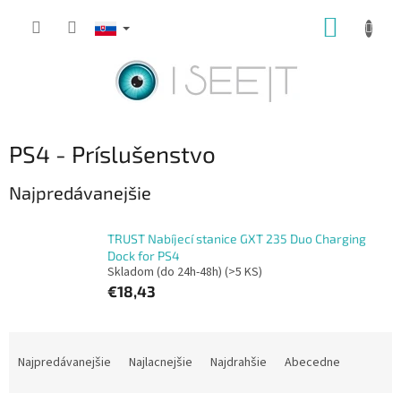
Prejsť
NÁKUP
na
obsah
KOŠÍK
PS4 - Príslušenstvo
Najpredávanejšie
TRUST Nabíjecí stanice GXT 235 Duo Charging
Dock for PS4
Skladom (do 24h-48h)
(>5 KS)
€18,43
R
a
Najpredávanejšie
Najlacnejšie
Najdrahšie
Abecedne
d
e