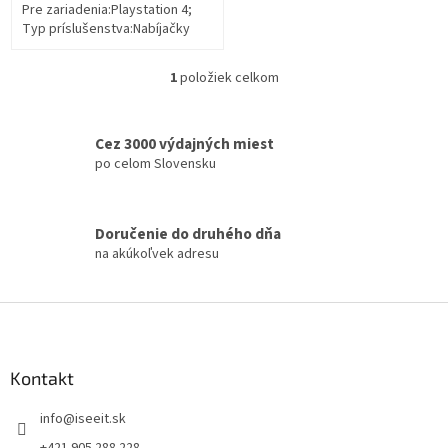
Pre zariadenia:Playstation 4;
Typ príslušenstva:Nabíjačky
1
položiek celkom
O
v
l
á
Cez 3000 výdajných miest
d
po celom Slovensku
a
c
i
Doručenie do druhého dňa
e
na akúkoľvek adresu
p
r
v
Z
k
á
y
v
p
ý
ä
Kontakt
p
t
i
info
@
iseeit.sk
i
s
e
u
+421 905 288 228