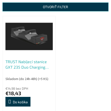
n
OTVORIŤ FILTER
i
e
V
p
ý
r
p
o
i
d
s
u
p
k
r
t
o
o
TRUST Nabíjecí stanice
d
v
GXT 235 Duo Charging
u
Dock for PS4
k
t
Skladom (do 24h-48h)
(>5 KS)
o
€14,98 bez DPH
v
€18,43
Do košíka