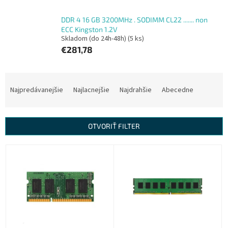
DDR 4 16 GB 3200MHz . SODIMM CL22 ....... non
ECC Kingston 1.2V
Skladom (do 24h-48h)
(5 ks)
€281,78
R
a
Najpredávanejšie
Najlacnejšie
Najdrahšie
Abecedne
d
e
n
OTVORIŤ FILTER
i
e
V
p
ý
r
p
o
i
d
s
u
p
k
r
t