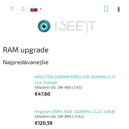
Prejsť
NÁKUP
na
obsah
KOŠÍK
RAM upgrade
Najpredávanejšie
KINGSTON SODIMM DDR3 4GB 1600MHz CL11
Low Voltage
Skladom (do 24h-48h)
(1 KS)
€47,60
Kingston, DDR4, 8GB, 3200MHz, CL22, 1x8GB
Skladom (do 24h-48h)
(>5 ks)
€120,59