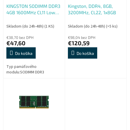
o
o
KINGSTON SODIMM DDR3
Kingston, DDR4, 8GB,
d
v
4GB 1600MHz CL11 Low
3200MHz, CL22, 1x8GB
u
Voltage
k
t
Skladom (do 24h-48h)
(1 KS)
Skladom (do 24h-48h)
(>5 ks)
o
€38,70 bez DPH
€98,04 bez DPH
v
€47,60
€120,59
Do košíka
Do košíka
Typ pamäťového
modulu:SODIMM DDR3