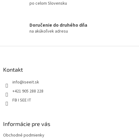
d
po celom Slovensku
a
c
i
Doručenie do druhého dňa
e
na akúkoľvek adresu
p
r
v
Z
k
á
y
v
p
ý
ä
Kontakt
p
t
i
info
@
iseeit.sk
i
s
e
u
+421 905 288 228
FB I SEE IT
Informácie pre vás
Obchodné podmienky