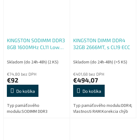
KINGSTON SODIMM DDR3
KINGSTON DIMM DDR4
8GB 1600MHz CL11 Low
32GB 2666MT, s CL19 ECC
Voltage
Skladom (do 24h-48h)
(2 KS)
Skladom (do 24h-48h)
(>5 KS)
€74,80 bez DPH
€401,68 bez DPH
€92
€494,07
Do košíka
Do košíka
Typ pamäťového
Typ pamäťového modulu:DDR4;
modulu:SODIMM DDR3
Vlastnosti RAM:Korekcia chýb