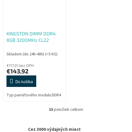
KINGSTON DIMM DDR4
8GB 3200MHz CL22
Skladom (do 24h-48h)
(>5 KS)
€117,01 bez DPH
€143,92
Do košíka
Typ pamäťového modulu:DDR4
15
položiek celkom
O
v
l
á
Cez 3000 výdajných miest