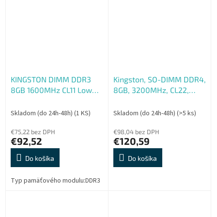
KINGSTON DIMM DDR3
Kingston, SO-DIMM DDR4,
8GB 1600MHz CL11 Low
8GB, 3200MHz, CL22,
Voltage
1x8GB
Skladom (do 24h-48h)
(1 KS)
Skladom (do 24h-48h)
(>5 ks)
€75,22 bez DPH
€98,04 bez DPH
€92,52
€120,59
Do košíka
Do košíka
Typ pamäťového modulu:DDR3