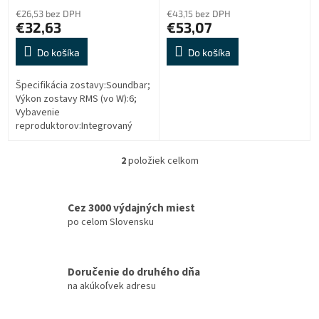
o
€26,53 bez DPH
€43,15 bez DPH
v
€32,63
€53,07
Do košíka
Do košíka
Špecifikácia zostavy:Soundbar;
Výkon zostavy RMS (vo W):6;
Vybavenie
reproduktorov:Integrovaný
zosilňovač; Rozhranie:USB,
3.5mm jack
2
položiek celkom
O
v
l
á
Cez 3000 výdajných miest
d
po celom Slovensku
a
c
i
Doručenie do druhého dňa
e
na akúkoľvek adresu
p
r
v