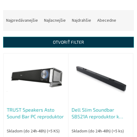
R
a
Najpredávanejšie
Najlacnejšie
Najdrahšie
Abecedne
d
e
n
OTVORIŤ FILTER
i
e
V
p
ý
r
p
o
i
d
s
u
p
k
r
t
o
o
TRUST Speakers Asto
Dell Slim Soundbar
d
v
Sound Bar PC reproduktor
SB521A reproduktor k
u
monitoru
k
t
Skladom (do 24h-48h)
(>5 KS)
Skladom (do 24h-48h)
(>5 ks)