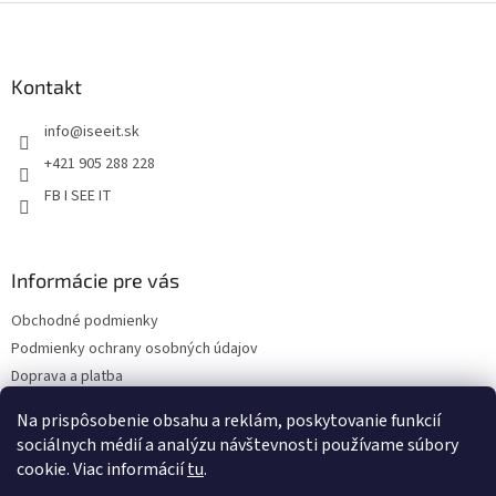
Z
k
á
y
v
p
ý
ä
Kontakt
p
t
i
info
@
iseeit.sk
i
s
e
u
+421 905 288 228
FB I SEE IT
Informácie pre vás
Obchodné podmienky
Podmienky ochrany osobných údajov
Doprava a platba
Reklamácie
Na prispôsobenie obsahu a reklám, poskytovanie funkcií
Kontakty
sociálnych médií a analýzu návštevnosti používame súbory
cookie. Viac informácií
tu
.