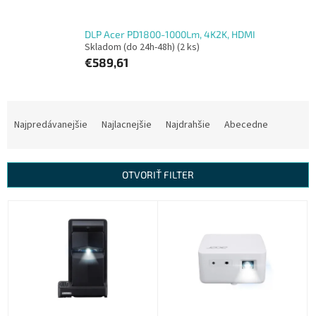
DLP Acer PD1800-1000Lm, 4K2K, HDMI
Skladom (do 24h-48h)
(2 ks)
€589,61
R
a
Najpredávanejšie
Najlacnejšie
Najdrahšie
Abecedne
d
e
n
OTVORIŤ FILTER
i
e
V
p
ý
r
p
o
i
d
s
u
p
k
r
t