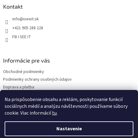
ý
ä
Kontakt
p
t
i
info
@
iseeit.sk
i
s
e
u
+421 905 288 228
FB I SEE IT
Informácie pre vás
Obchodné podmienky
Podmienky ochrany osobných údajov
Doprava a platba
Reklamácie
Na prispôsobenie obsahu a reklám, poskytovanie funkcií
Kontakty
sociálnych médií a analýzu návštevnosti používame súbory
cookie. Viac informácií
tu
.
Nastavenie