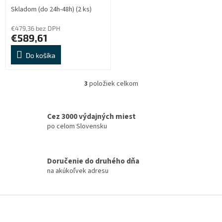
Skladom (do 24h-48h)
(2 ks)
€479,36 bez DPH
€589,61
Do košíka
3
položiek celkom
O
v
l
á
Cez 3000 výdajných miest
d
po celom Slovensku
a
c
i
Doručenie do druhého dňa
e
na akúkoľvek adresu
p
r
v
Z
k
á
y
v
p