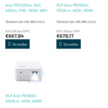
o
o
Acer PD1520Us, DLP,
DLP Acer PD1810ic-
d
v
500lm, FHD, HDMI, WiFi
1000Lm, 4K2K, HDMI
u
k
t
Skladom (do 24h-48h)
(4 ks)
Skladom (do 24h-48h)
(2 ks)
o
€542,96 bez DPH
€551,36 bez DPH
v
€667,84
€678,17
Do košíka
Do košíka
DLP Acer PD1800-
1000Lm, 4K2K, HDMI