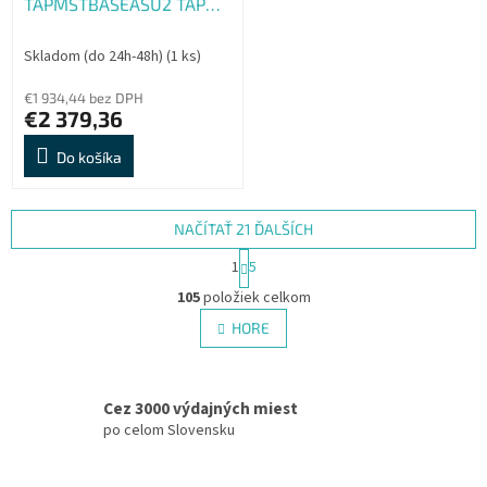
TAPMSTBASEASU2 TAP
NUC13L3Kv5 TEAMS NO
CAM EU Plug
Skladom (do 24h-48h)
(1 ks)
€1 934,44 bez DPH
€2 379,36
Do košíka
NAČÍTAŤ 21 ĎALŠÍCH
S
1
5
t
O
r
105
položiek celkom
v
á
l
HORE
n
á
k
d
o
v
a
a
Cez 3000 výdajných miest
c
n
i
po celom Slovensku
i
e
e
p