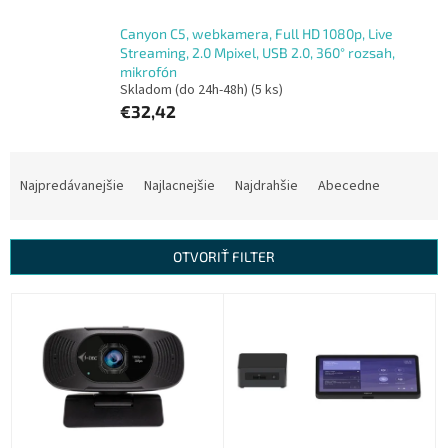
Canyon C5, webkamera, Full HD 1080p, Live
Streaming, 2.0 Mpixel, USB 2.0, 360° rozsah,
mikrofón
Skladom (do 24h-48h)
(5 ks)
€32,42
R
a
Najpredávanejšie
Najlacnejšie
Najdrahšie
Abecedne
d
e
n
OTVORIŤ FILTER
i
e
V
p
ý
r
p
o
i
d
s
u
p
k
r