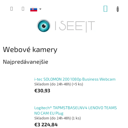
Prejsť
NÁKUP
na
obsah
KOŠÍK
Webové kamery
Najpredávanejšie
i-tec SOLOMON 200 1080p Business Webcam
Skladom (do 24h-48h)
(>5 ks)
€30,93
Logitech® TAPMSTBASELNV4 LENOVO TEAMS
NO CAM EU Plug
Skladom (do 24h-48h)
(1 ks)
€3 224,84