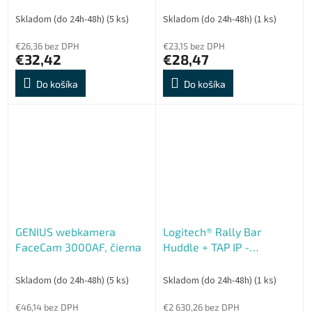
Streaming, 2.0 Mpixel,
USB 2.0, 360° rozsah,
Skladom (do 24h-48h)
(5 ks)
Skladom (do 24h-48h)
(1 ks)
mikrofón
€26,36 bez DPH
€23,15 bez DPH
€32,42
€28,47
Do košíka
Do košíka
GENIUS webkamera
Logitech® Rally Bar
FaceCam 3000AF, čierna
Huddle + TAP IP -
GRAPHITE (Bundle)
Skladom (do 24h-48h)
(5 ks)
Skladom (do 24h-48h)
(1 ks)
€46,14 bez DPH
€2 630,26 bez DPH