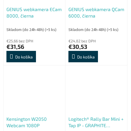
GENIUS webkamera ECam
GENIUS webkamera QCam
8000, čierna
6000, čierna
Skladom (do 24h-48h)
(>5 ks)
Skladom (do 24h-48h)
(>5 ks)
€25,66 bez DPH
€24,82 bez DPH
€31,56
€30,53
Do košíka
Do košíka
Kensington W2050
Logitech® Rally Bar Mini +
Webcam 1080P
Tap IP - GRAPHITE