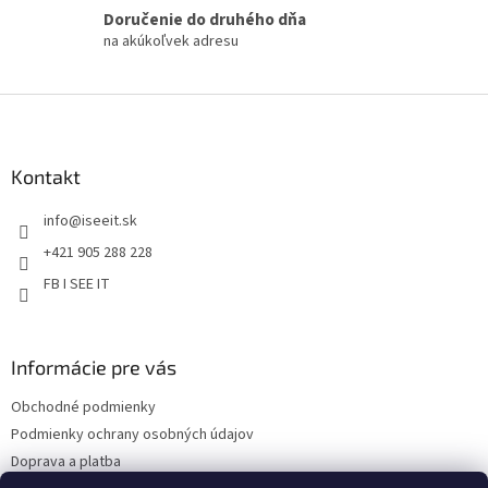
r
Doručenie do druhého dňa
v
na akúkoľvek adresu
k
y
v
Z
ý
á
p
p
i
s
ä
Kontakt
u
t
info
@
iseeit.sk
i
e
+421 905 288 228
FB I SEE IT
Informácie pre vás
Obchodné podmienky
Podmienky ochrany osobných údajov
Doprava a platba