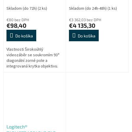
(Bundle)
Skladom (do 72h)
(2 ks)
Skladom (do 24h-48h)
(1 ks)
€80 bez DPH
€3 362,03 bez DPH
€98,40
€4 135,30
Do košíka
Do košíka
Vlastnosti Širokoúhlý
videozáběr se soukromím 93°
diagonální zorné pole a
integrovaná krytka objektivu.
Širokoúhlý videozáběr se
soukromím Profesionální video
technologie 1080p...
Logitech®