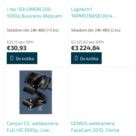
t
o
o
i-tec SOLOMON 200
Logitech®
d
v
1080p Business Webcam
TAPMSTBASELNV4
u
LENOVO TEAMS NO CAM
k
EU Plug
t
Skladom (do 24h-48h)
(>5 ks)
Skladom (do 24h-48h)
(1 ks)
o
€25,15 bez DPH
€2 621,82 bez DPH
v
€30,93
€3 224,84
Do košíka
Do košíka
Canyon C5, webkamera,
GENIUS webkamera
Full HD 1080p, Live
FaceCam 2010, čierna