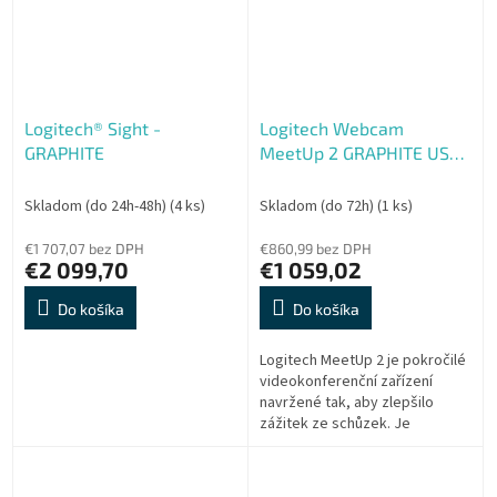
Logitech® Sight -
Logitech Webcam
GRAPHITE
MeetUp 2 GRAPHITE USB
UK, EU
Skladom (do 24h-48h)
(4 ks)
Skladom (do 72h)
(1 ks)
€1 707,07 bez DPH
€860,99 bez DPH
€2 099,70
€1 059,02
Do košíka
Do košíka
Logitech MeetUp 2 je pokročilé
videokonferenční zařízení
navržené tak, aby zlepšilo
zážitek ze schůzek. Je
vybaveno soustavou 6
mikrofonů a pokročilým
zvukovým výstupem, takže...