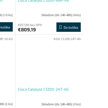
Cisco Catalyst C1200-48P-4X
h)
(>5 ks)
Skladom (do 24h-48h)
(4 ks)
€657,88 bez DPH
 košíka
Do košíka
€809,19
6P-2G-EU
Kód:
C1200-24T-4G
Cisco Catalyst C1200-24T-4G
48h)
(1 ks)
Skladom (do 24h-48h)
(3 ks)