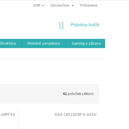
EUR
Slovenčina
Prihlásenie
NÁKUPNÝ
Prázdny košík
KOŠÍK
aštruktúra
Mobilné zariadenia
Gaming a zábava
Smart a e
42
položiek celkom
-16PP-EU
Kód:
CBS220-8P-E-2G-EU