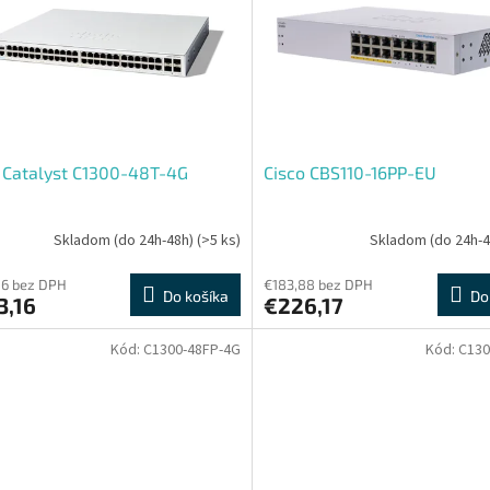
 Catalyst C1300-48T-4G
Cisco CBS110-16PP-EU
Skladom (do 24h-48h)
(>5 ks)
Skladom (do 24h-
06 bez DPH
€183,88 bez DPH
Do košíka
Do
3,16
€226,17
Kód:
C1300-48FP-4G
Kód:
C130