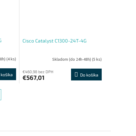
G
Cisco Catalyst C1300-24T-4G
48h)
(4 ks)
Skladom (do 24h-48h)
(5 ks)
€460,98 bez DPH
 košíka
Do košíka
€567,01