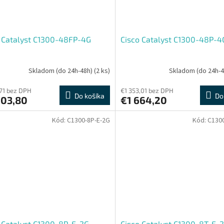
 Catalyst C1300-48FP-4G
Cisco Catalyst C1300-48P-4
Skladom (do 24h-48h)
(2 ks)
Skladom (do 24h-
,71 bez DPH
€1 353,01 bez DPH
Do košíka
Do
203,80
€1 664,20
Kód:
C1300-8P-E-2G
Kód:
C130
 Catalyst C1300-8P-E-2G
Cisco Catalyst C1300-8T-E-