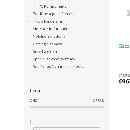
i
p
PC Komponenty
s
r
Periférie a príslušenstvo
p
o
r
d
Tlač a kancelária
o
u
Siete a infraštruktúra
d
k
Mobilné zariadenia
u
t
Gaming a zábava
Cisco
k
o
Smart a elektro
t
v
o
Špecializované systémy
v
Domácnosť, záhrada a lifestyle
€783,
€96
Cena
€
40
€
3318