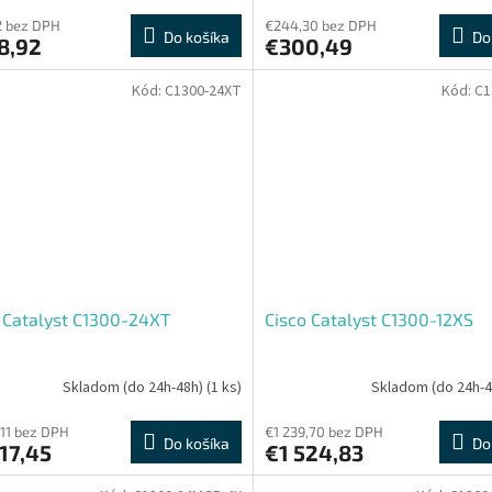
2 bez DPH
€244,30 bez DPH
Do košíka
Do
8,92
€300,49
Kód:
C1300-24XT
Kód:
C1
 Catalyst C1300-24XT
Cisco Catalyst C1300-12XS
Skladom (do 24h-48h)
(1 ks)
Skladom (do 24h-
,11 bez DPH
€1 239,70 bez DPH
Do košíka
Do
17,45
€1 524,83