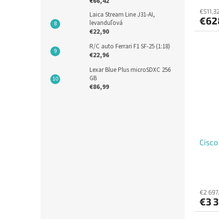
€66,42
€511,3
Laica Stream Line J31-AI,
€62
levanduľová
€22,90
R/C auto Ferrari F1 SF-25 (1:18)
€22,96
Lexar Blue Plus microSDXC 256
GB
€86,99
Cisco
€2 697
€3 3