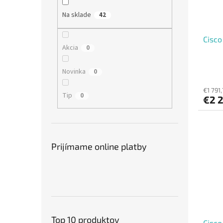
Na sklade
42
Cisco
Akcia
0
Novinka
0
€1 791
Tip
0
€2 
Prijímame online platby
Top 10 produktov
Cisco