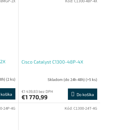
-8MGP-2X
Kód:
C1300-48P-4X
-2X
Cisco Catalyst C1300-48P-4X
48h)
(2 ks)
Skladom (do 24h-48h)
(>5 ks)
€1 439,83 bez DPH
 košíka
Do košíka
€1 770,99
0-24P-4G
Kód:
C1300-24T-4G