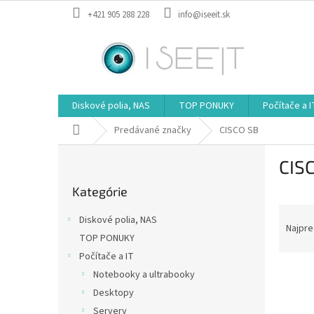
Prejsť
+421 905 288 228
info@iseeit.sk
na
obsah
Diskové polia, NAS
TOP PONUKY
Počítače a I
Domov
Predávané značky
CISCO SB
B
CIS
o
Preskočiť
č
Kategórie
kategórie
n
R
ý
Diskové polia, NAS
a
p
Najpre
TOP PONUKY
d
a
Počítače a IT
e
n
V
n
e
Notebooky a ultrabooky
ý
i
l
Desktopy
p
e
Servery