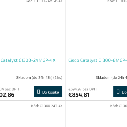
Kód:
C1300-24MGP-4X
Kód:
C1300
o Catalyst C1300-24MGP-4X
Cisco Catalyst C1300-8MGP
Skladom (do 24h-48h)
(2 ks)
Skladom (do 24h-
,84 bez DPH
€694,97 bez DPH
Do košíka
Do
502,86
€854,81
Kód:
C1300-24T-4X
Kód:
C130