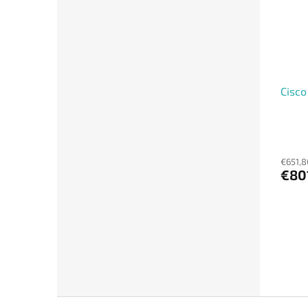
Cisco
€651,8
€80
Z