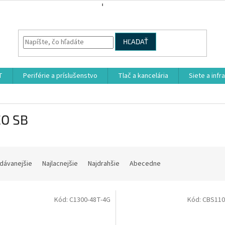
HĽADAŤ
T
Periférie a príslušenstvo
Tlač a kancelária
Siete a infr
CO SB
dávanejšie
Najlacnejšie
Najdrahšie
Abecedne
Kód:
C1300-48T-4G
Kód:
CBS110