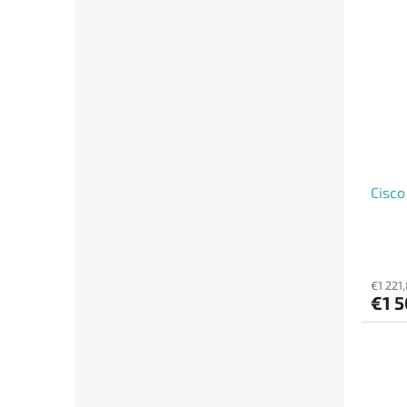
Cisc
€1 221
€1 