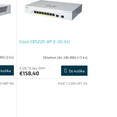
Cisco CBS220-8P-E-2G-EU
48h)
(2 ks)
Skladom (do 24h-48h)
(>5 ks)
€128,78 bez DPH
 košíka
Do košíka
€158,40
0-48P-4G
Kód:
C1300-16T-2G