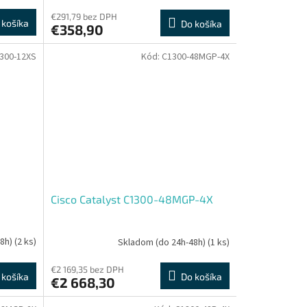
€291,79 bez DPH
 košíka
Do košíka
€358,90
300-12XS
Kód:
C1300-48MGP-4X
Cisco Catalyst C1300-48MGP-4X
48h)
(2 ks)
Skladom (do 24h-48h)
(1 ks)
€2 169,35 bez DPH
 košíka
Do košíka
€2 668,30