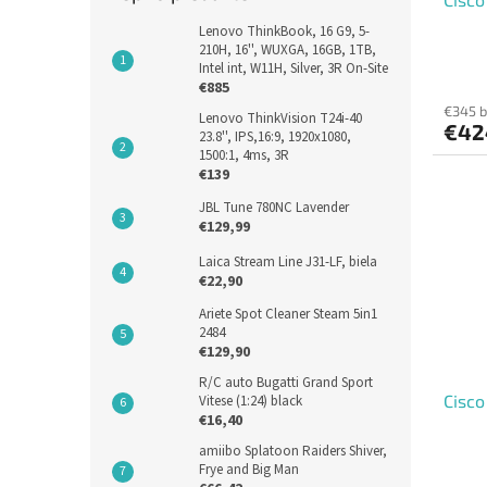
Lenovo ThinkBook, 16 G9, 5-
210H, 16'', WUXGA, 16GB, 1TB,
Intel int, W11H, Silver, 3R On-Site
€885
€345 
Lenovo ThinkVision T24i-40
€42
23.8'', IPS,16:9, 1920x1080,
1500:1, 4ms, 3R
€139
JBL Tune 780NC Lavender
€129,99
Laica Stream Line J31-LF, biela
€22,90
Ariete Spot Cleaner Steam 5in1
2484
€129,90
R/C auto Bugatti Grand Sport
Cisc
Vitese (1:24) black
€16,40
amiibo Splatoon Raiders Shiver,
Frye and Big Man