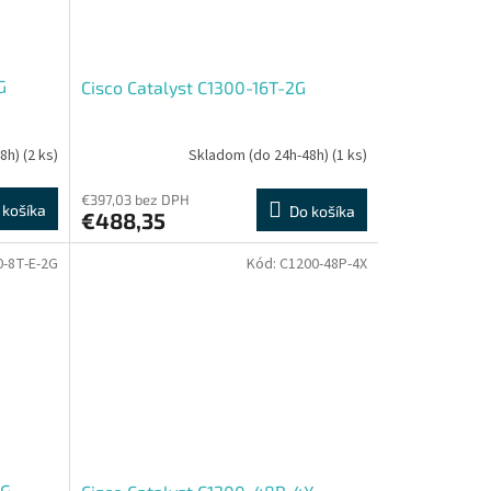
G
Cisco Catalyst C1300-16T-2G
48h)
(2 ks)
Skladom (do 24h-48h)
(1 ks)
€397,03 bez DPH
 košíka
Do košíka
€488,35
0-8T-E-2G
Kód:
C1200-48P-4X
2G