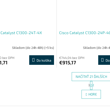
 Catalyst C1300-24T-4X
Cisco Catalyst C1300-24P-4
Skladom (do 24h-48h)
(>5 ks)
Skladom (do 24h-
0 bez DPH
€744,04 bez DPH
Do košíka
Do
1,71
€915,17
NAČÍTAŤ 21 ĎALŠÍCH
S
1
2
O
t
r
v
HORE
á
l
n
á
k
d
o