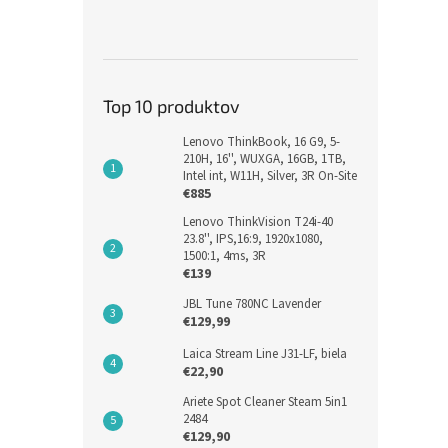
Top 10 produktov
Lenovo ThinkBook, 16 G9, 5-
210H, 16'', WUXGA, 16GB, 1TB,
Intel int, W11H, Silver, 3R On-Site
€885
Lenovo ThinkVision T24i-40
23.8'', IPS,16:9, 1920x1080,
1500:1, 4ms, 3R
€139
JBL Tune 780NC Lavender
€129,99
Laica Stream Line J31-LF, biela
€22,90
Ariete Spot Cleaner Steam 5in1
2484
€129,90