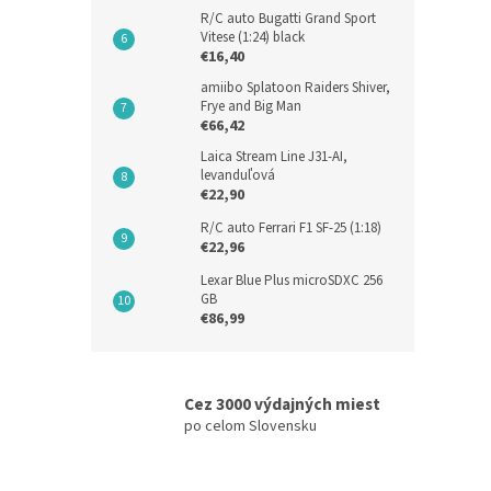
R/C auto Bugatti Grand Sport
Vitese (1:24) black
€16,40
amiibo Splatoon Raiders Shiver,
Frye and Big Man
€66,42
Laica Stream Line J31-AI,
levanduľová
€22,90
R/C auto Ferrari F1 SF-25 (1:18)
€22,96
Lexar Blue Plus microSDXC 256
GB
€86,99
Cez 3000 výdajných miest
po celom Slovensku