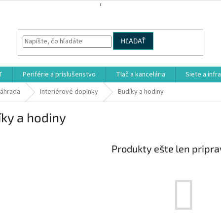
HĽADAŤ
T
Periférie a príslušenstvo
Tlač a kancelária
Siete a infr
záhrada
Interiérové doplnky
Budíky a hodiny
ky a hodiny
Produkty ešte len pripr