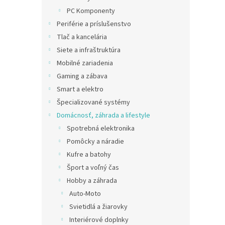
PC Komponenty
Periférie a príslušenstvo
Tlač a kancelária
Siete a infraštruktúra
Mobilné zariadenia
Gaming a zábava
Smart a elektro
Špecializované systémy
Domácnosť, záhrada a lifestyle
Spotrebná elektronika
Pomôcky a náradie
Kufre a batohy
Šport a voľný čas
Hobby a záhrada
Auto-Moto
Svietidlá a žiarovky
Interiérové doplnky