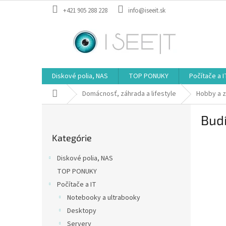
Prejsť
+421 905 288 228
info@iseeit.sk
na
obsah
Diskové polia, NAS
TOP PONUKY
Počítače a I
Domov
Domácnosť, záhrada a lifestyle
Hobby a 
B
Budí
o
Preskočiť
č
Kategórie
kategórie
n
ý
Diskové polia, NAS
p
TOP PONUKY
a
Počítače a IT
n
e
Notebooky a ultrabooky
l
Desktopy
Servery