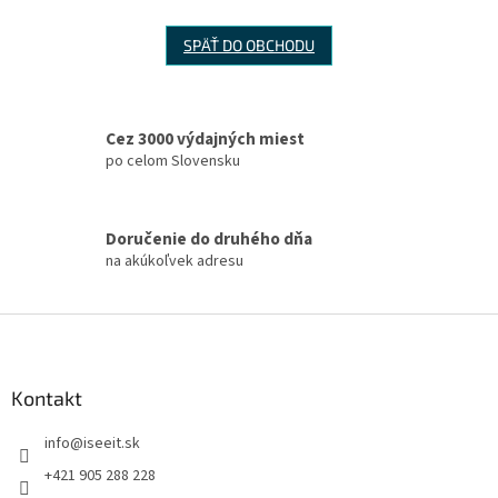
SPÄŤ DO OBCHODU
Cez 3000 výdajných miest
po celom Slovensku
Doručenie do druhého dňa
na akúkoľvek adresu
Z
á
p
ä
Kontakt
t
info
@
iseeit.sk
i
e
+421 905 288 228