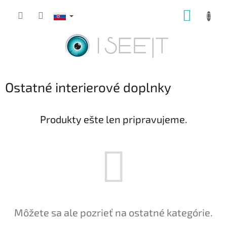
Prejsť
NÁKUP
na
obsah
KOŠÍK
Ostatné interierové doplnky
Produkty ešte len pripravujeme.
Môžete sa ale pozrieť na ostatné kategórie.