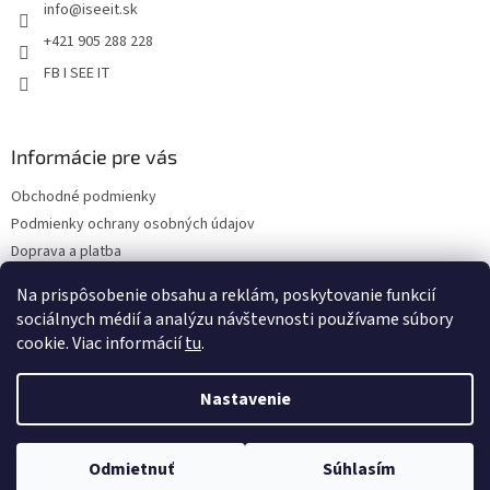
info
@
iseeit.sk
i
s
e
u
+421 905 288 228
FB I SEE IT
Informácie pre vás
Obchodné podmienky
Podmienky ochrany osobných údajov
Doprava a platba
Reklamácie
Na prispôsobenie obsahu a reklám, poskytovanie funkcií
Kontakty
sociálnych médií a analýzu návštevnosti používame súbory
cookie. Viac informácií
tu
.
Nastavenie
Copyright 2026
Eshop I SEE IT
. Všetky práva vyhradené.
Upraviť
Odmietnuť
Súhlasím
nastavenie cookies