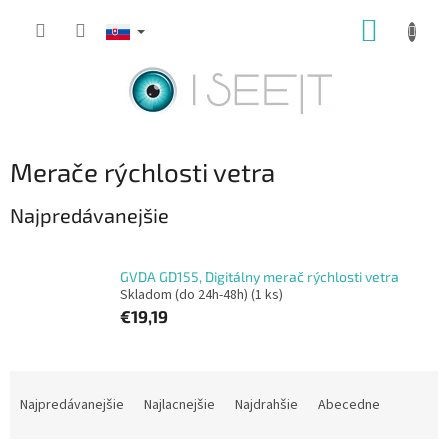
Prejsť
NÁKUP
na
obsah
KOŠÍK
Merače rýchlosti vetra
Najpredávanejšie
GVDA GD155, Digitálny merač rýchlosti vetra
Skladom (do 24h-48h)
(1 ks)
€19,19
R
a
Najpredávanejšie
Najlacnejšie
Najdrahšie
Abecedne
d
e