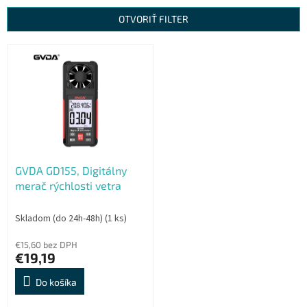
n
OTVORIŤ FILTER
i
e
V
p
ý
r
p
o
i
d
s
u
p
k
r
t
o
o
GVDA GD155, Digitálny
d
v
merač rýchlosti vetra
u
k
t
Skladom (do 24h-48h)
(1 ks)
o
€15,60 bez DPH
v
€19,19
Do košíka