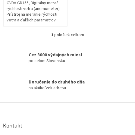
GVDA GD155, Digitálny merač
rýchlosti vetra (anemometer) -
Prístroj na meranie rýchlosti
vetra a ďaľších parametrov
prostredia ako je teplota a
vlhkosť. Je vybavený LCD...
1
položiek celkom
O
v
l
á
Cez 3000 výdajných miest
d
po celom Slovensku
a
c
i
Doručenie do druhého dňa
e
na akúkoľvek adresu
p
r
v
Z
k
á
y
v
p
ý
ä
Kontakt
p
t
i