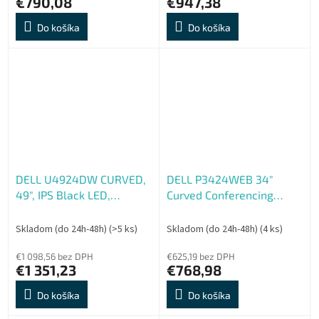
€790,08
€947,38
Do košíka
Do košíka
DELL U4924DW CURVED,
DELL P3424WEB 34"
49", IPS Black LED,
Curved Conferencing
5120x1440, 32:9, 5ms,
Monitor IPS, 3440x1440,
2000:1, 350cd, 2xHDMI,
21:9, 1000:1, 300cd, 5ms,
Skladom (do 24h-48h)
(>5 ks)
Skladom (do 24h-48h)
(4 ks)
1xDP, USB-C, RJ45, 3Yr
DP, HDMI, LAN, USB-C
€1 098,56 bez DPH
Hub, Black
€625,19 bez DPH
€1 351,23
€768,98
Do košíka
Do košíka