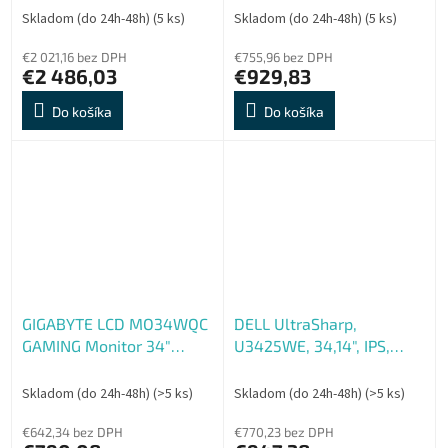
3440x1440, OLED 1800R,
Skladom (do 24h-48h)
(5 ks)
Skladom (do 24h-48h)
(5 ks)
240Hz, 2xHDMI, DP, USB-
€2 021,16 bez DPH
C PD, USB HUB, Speakers
€755,96 bez DPH
€2 486,03
€929,83
Do košíka
Do košíka
GIGABYTE LCD MO34WQC
DELL UltraSharp,
GAMING Monitor 34"
U3425WE, 34,14", IPS,
WQHD 3440x1440, OLED
3440x1440, 120Hz, 5ms,
1800R, 175Hz, 2xHDMI,
Blck-Slvr, 3R
Skladom (do 24h-48h)
(>5 ks)
Skladom (do 24h-48h)
(>5 ks)
DP, USB-C PD, USB HUB,
Speakers
€642,34 bez DPH
€770,23 bez DPH