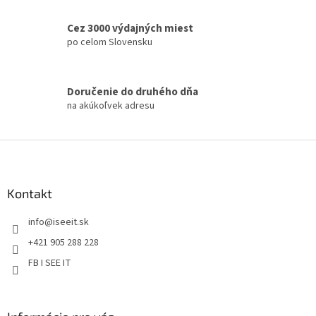
v
l
á
Cez 3000 výdajných miest
d
po celom Slovensku
a
c
i
Doručenie do druhého dňa
e
na akúkoľvek adresu
p
r
v
Z
k
á
y
v
p
ý
ä
Kontakt
p
t
i
info
@
iseeit.sk
i
s
e
u
+421 905 288 228
FB I SEE IT