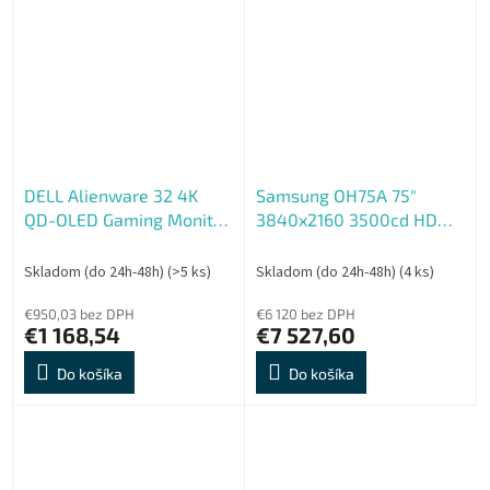
DELL Alienware 32 4K
Samsung OH75A 75"
QD-OLED Gaming Monitor
3840x2160 3500cd HDMI
- AW3225QF - 80.32cm
USB prevádzka 24, 7
Skladom (do 24h-48h)
(>5 ks)
Skladom (do 24h-48h)
(4 ks)
€950,03 bez DPH
€6 120 bez DPH
€1 168,54
€7 527,60
Do košíka
Do košíka