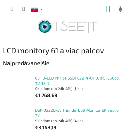
Prejsť
NÁKUP
na
obsah
KOŠÍK
LCD monitory 61 a viac palcov
Najpredávanejšie
65'' D-LED Philips 65BFL2214-UHD, IPS, 350cd,
TV, 16, 7
Skladom (do 24h-48h)
(1 ks)
€1 768,69
Dell U5226KW Thunderbolt Monitor 6K, repro ,
3Y
Skladom (do 24h-48h)
(4 ks)
€3 143,19