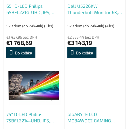
o
o
65'' D-LED Philips
Dell U5226KW
d
v
65BFL2214-UHD, IPS,
Thunderbolt Monitor 6K,
u
350cd, TV, 16, 7
repro , 3Y
k
t
Skladom (do 24h-48h)
(1 ks)
Skladom (do 24h-48h)
(4 ks)
o
€1 437,96 bez DPH
€2 555,44 bez DPH
v
€1 768,69
€3 143,19
Do košíka
Do košíka
75'' D-LED Philips
GIGABYTE LCD
75BFL2214-UHD, IPS,
MO34WQC2 GAMING
400cd, TV, 16, 7
Monitor 34" WQHD