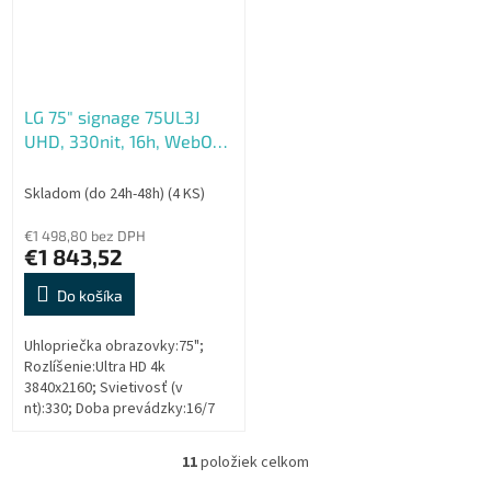
LG 75" signage 75UL3J
UHD, 330nit, 16h, WebOS
6.0
Skladom (do 24h-48h)
(4 KS)
€1 498,80 bez DPH
€1 843,52
Do košíka
Uhlopriečka obrazovky:75";
Rozlíšenie:Ultra HD 4k
3840x2160; Svietivosť (v
nt):330; Doba prevádzky:16/7
11
položiek celkom
O