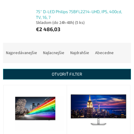
75'' D-LED Philips 75BFL2214-UHD, IPS, 400cd,
TV, 16, 7
Skladom (do 24h-48h)
(5 ks)
€2 486,03
R
a
Najpredávanejšie
Najlacnejšie
Najdrahšie
Abecedne
d
e
n
OTVORIŤ FILTER
i
e
V
p
ý
r
p
o
i
d
s
u
p
k
r
t